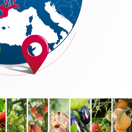
.68.19.33 - Fax +33 (0)4.68.56.48.57
311533300027