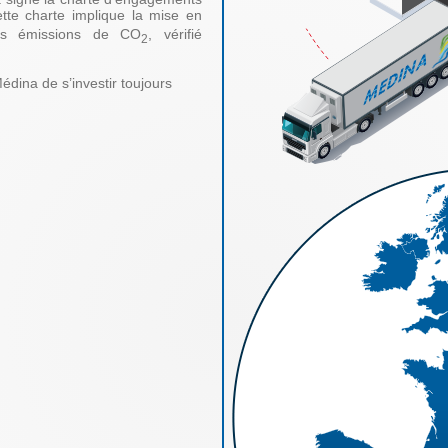
te charte implique la mise en
les émissions de CO
, vérifié
2
dina de s’investir toujours