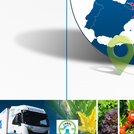
les, 131 rue de Séville - BP 75326 - 66033 PERPIGNAN Cedex - Tel. +33 (0)4.68
ital de 1 457 000 € - N°TVA FR FR53343115333 - Code NAF : 4941B - SIRET 34
Photos et couleurs non contractuelles