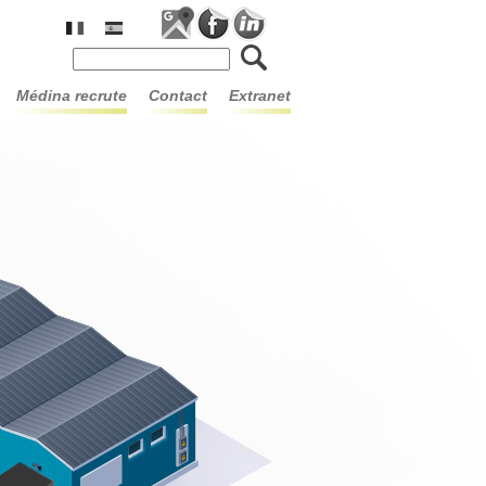
Formulaire de recherche
médina recrute
contact
extranet