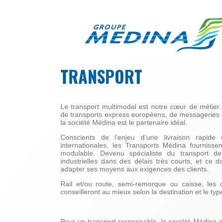
Aller au contenu principal
LE
TRANSPORT
GROUPE
MÉDINA
Le transport multimodal est notre cœur de métier
de transports express européens, de messageries ou
la société Médina est le partenaire idéal.
Conscients de l’enjeu d’une livraison rapide 
internationales, les Transports Médina fournissen
modulable. Devenu spécialiste du transport de
industrielles dans des délais très courts, et ce d
adapter ses moyens aux exigences des clients.
Rail et/ou route, semi-remorque ou caisse, les
conseilleront au mieux selon la destination et le t
Pour un transport responsable, la société Médina 