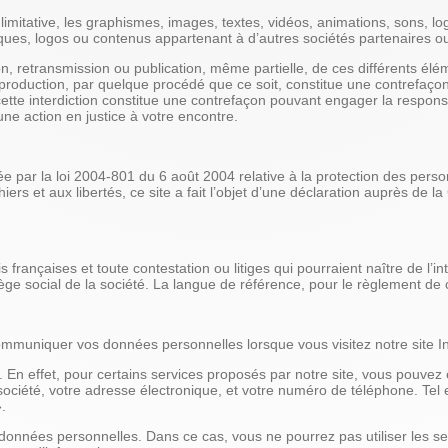
limitative, les graphismes, images, textes, vidéos, animations, sons, log
rques, logos ou contenus appartenant à d’autres sociétés partenaires o
on, retransmission ou publication, même partielle, de ces différents élé
duction, par quelque procédé que ce soit, constitue une contrefaçon s
ette interdiction constitue une contrefaçon pouvant engager la responsab
ne action en justice à votre encontre.
ée par la loi 2004-801 du 6 août 2004 relative à la protection des per
hiers et aux libertés, ce site a fait l’objet d’une déclaration auprès de 
 françaises et toute contestation ou litiges qui pourraient naître de l’in
e social de la société. La langue de référence, pour le règlement de co
mmuniquer vos données personnelles lorsque vous visitez notre site I
. En effet, pour certains services proposés par notre site, vous pou
 société, votre adresse électronique, et votre numéro de téléphone. Tel 
.
données personnelles. Dans ce cas, vous ne pourrez pas utiliser les ser