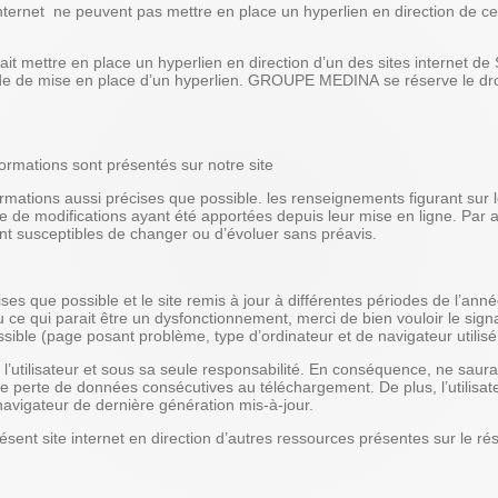
 internet ne peuvent pas mettre en place un hyperlien en direction de ce
erait mettre en place un hyperlien en direction d’un des sites internet
nde de mise en place d’un hyperlien. GROUPE MEDINA se réserve le droi
formations sont présentés sur notre site
ations aussi précises que possible. les renseignements figurant sur le
 de modifications ayant été apportées depuis leur mise en ligne. Par ail
ont susceptibles de changer ou d’évoluer sans préavis.
ses que possible et le site remis à jour à différentes périodes de l’ann
 ce qui parait être un dysfonctionnement, merci de bien vouloir le sign
sible (page posant problème, type d’ordinateur et de navigateur utilisé
de l’utilisateur et sous sa seule responsabilité. En conséquence, ne s
que perte de données consécutives au téléchargement. De plus, l’utilisat
navigateur de dernière génération mis-à-jour.
ésent site internet en direction d’autres ressources présentes sur le ré