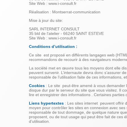
Site Web : www.i-consult.fr
Réalisation : Montserrat-communication
Mise à jour du site:
SARL INTERNET CONSULT
35 bld de l'atelier - 66240 SAINT ESTEVE
Site Web : www.i-consult.fr
Conditions d’utilisation :
Ce site est proposé en différents langages web (HTML,
recommandons de recourir à des navigateurs modernes
La société met en œuvre tous les moyens dont elle disp
peuvent survenir. L’internaute devra donc s’assurer de l
responsable de l’utilisation faite de ces informations, e
Cookies
: Le site peut-être amené à vous demander l’
disque dur par le serveur du site que vous visitez. Il 
lire et enregistrer des informations . Certaines parties
Liens hypertextes
: Les sites internet peuvent offri
moyen pour contrôler les sites en connexion avec ses sit
responsable de tout dommage, de quelque nature que ce
proposent, ou de tout usage qui peut être fait de ces él
d’utilisation.