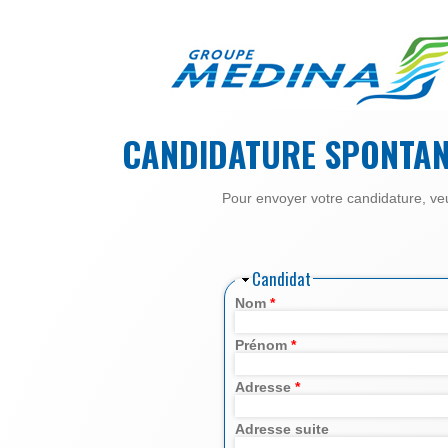
Aller au contenu principal
LE
CANDIDATURE SPONTAN
GROUPE
MÉDINA
Pour envoyer votre candidature, veui
Candidat
Nom
*
Prénom
*
Adresse
*
Adresse suite