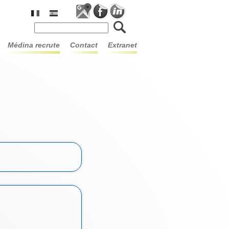
Formulaire de recherche
médina recrute
contact
extranet