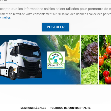
x odt
.
ccepte que les informations saisies soient utilisées pour permettre de 
mment de retrait de votre consentement à l'utilisation des données collectées par ce
onnelles
les, 131 rue de Séville - BP 75326 - 66033 PERPIGNAN Cedex - Tel. +33 (0)4.68
ital de 1 457 000 € - N°TVA FR FR53343115333 - Code NAF : 4941B - SIRET 34
Photos et couleurs non contractuelles
MENTIONS LÉGALES
POLITIQUE DE CONFIDENTIALITE