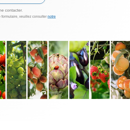
me contacter.
 formulaire, veuillez consulter
notre
.68.19.33 - Fax +33 (0)4.68.56.48.57
311533300027