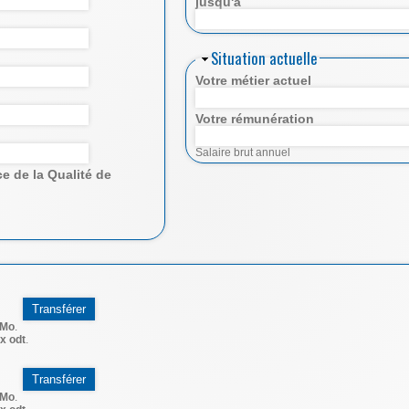
jusqu'à
Situation actuelle
Votre métier actuel
Votre rémunération
Salaire brut annuel
e de la Qualité de
 Mo
.
x odt
.
 Mo
.