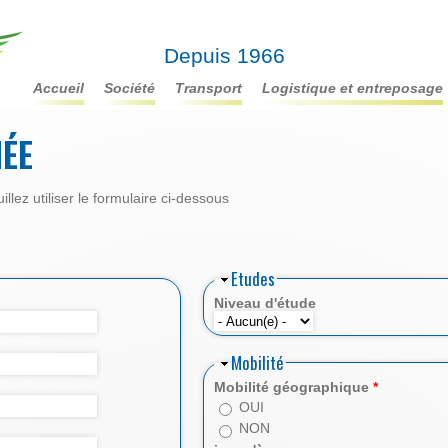
Depuis 1966
accueil
société
transport
logistique et entreposage
ÉE
llez utiliser le formulaire ci-dessous
Etudes
Niveau d'étude
Mobilité
Mobilité géographique
*
OUI
NON