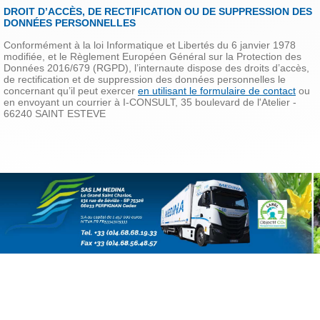
DROIT D’ACCÈS, DE RECTIFICATION OU DE SUPPRESSION DES
DONNÉES PERSONNELLES
Conformément à la loi Informatique et Libertés du 6 janvier 1978
modifiée, et le Règlement Européen Général sur la Protection des
Données 2016/679 (RGPD), l’internaute dispose des droits d’accès,
de rectification et de suppression des données personnelles le
concernant qu’il peut exercer
en utilisant le formulaire de contact
ou
en envoyant un courrier à I-CONSULT, 35 boulevard de l'Atelier -
66240 SAINT ESTEVE
SAS LM MEDINA - Le Grand Saint Charles, 131 rue de Séville - BP 75326 - 66033
PERPIGNAN Cedex - Tel. +33 (0)4.68.68.19.33 - Fax +33 (0)4.68.56.48.57
SA S au capital de 1 457 000 € - N°TVA FR FR53343115333 - Code NAF : 4941B -
SIRET 34311533300027
Photos et couleurs non contractuelles